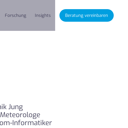
Forschung
Insights
Beratung vereinbaren
ik Jung
m-Meteorologe
plom-Informatiker