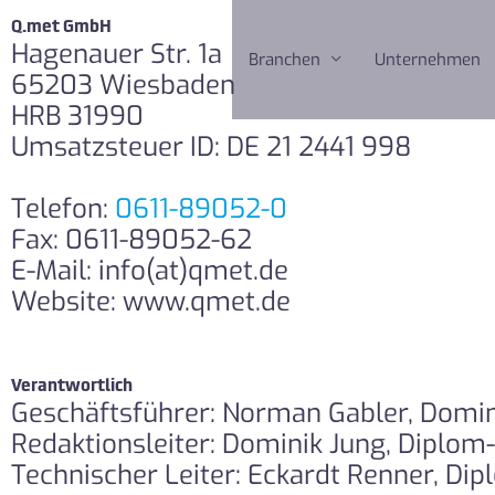
Q.met GmbH
Hagenauer Str. 1a
Branchen
Unternehmen
65203 Wiesbaden
HRB 31990
Umsatzsteuer ID: DE 21 2441 998
Telefon:
0611-89052-0
Fax: 0611-89052-62
E-Mail: info(at)qmet.de
Website: www.qmet.de
Verantwortlich
Geschäftsführer: Norman Gabler, Domin
Redaktionsleiter: Dominik Jung, Diplo
Technischer Leiter: Eckardt Renner, Di